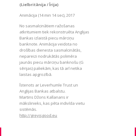
(Lielbritānija / Īrija)
Animācija (14 min 14 sec), 2017
No sasmalcinātiem ražošanas
atkritumiem tiek rekonstruēta Anglijas
Bankas izlaistā piecu mārciņu
banknote. Animācija veidota no
drošības dienesta sasmalcinātās,
nepareizi nodrukātās polimēra
jaunās piecu mārciņu banknošu (G
sērijas) paliekām, kas tā arī netika
laistas apgrozībā.
Īstenots ar Leverhumle Trust un
Anglijas Bankas atbalstu.
Martins Džons Kallanans ir
mākslinieks, kas pēta indivīda vietu
sistēmās.
http://greyisgood.eu