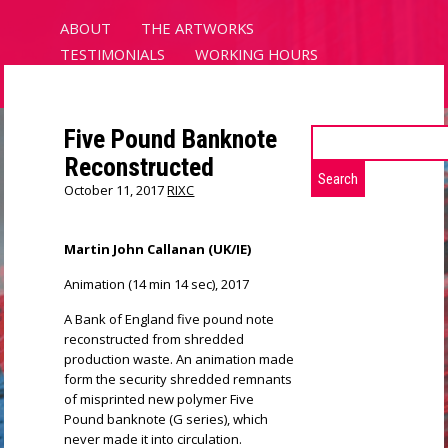
ABOUT
THE ARTWORKS
TESTIMONIALS
WORKING HOURS
SUPPORT
LOCATIONS
CONTACT
Five Pound Banknote
Search
for:
Reconstructed
VIRTUALITIES AND
October 11, 2017
RIXC
REALITIES
3 EXHIBITIONS, 30 ARTWORKS, 8 VR / 3
Martin John Callanan (UK/IE)
IZSTĀDES, 30 MĀKSLAS DARBI, 8 VR
Animation (14 min 14 sec), 2017
VIDES
A Bank of England five pound note
reconstructed from shredded
production waste. An animation made
form the security shredded remnants
of misprinted new polymer Five
Pound banknote (G series), which
never made it into circulation.